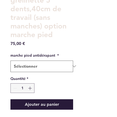
dents,40cm de
travail (sans
manches) option
marche pied
Prix
75,00 €
marche pied antidérapant
*
Quantité
*
Ajouter au panier